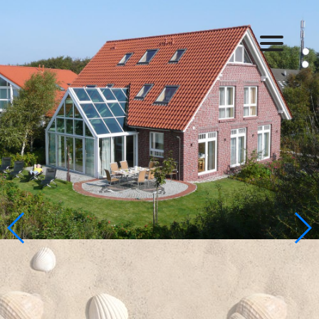
"Wintergarten"
"Südwind"
"Nordlicht"