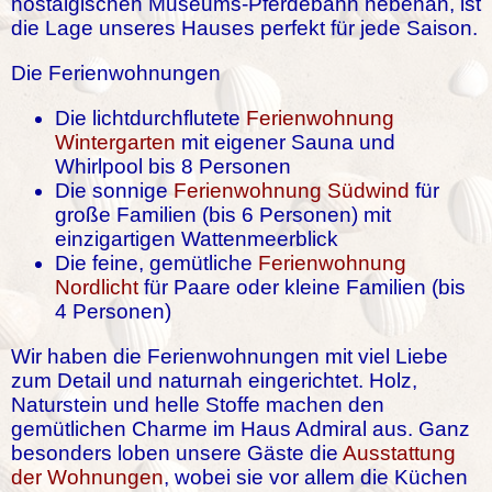
nostalgischen Museums-Pferdebahn nebenan, ist
die Lage unseres Hauses perfekt für jede Saison.
Die Ferienwohnungen
Die lichtdurchflutete
Ferienwohnung
Wintergarten
mit eigener Sauna und
Whirlpool bis 8 Personen
Die sonnige
Ferienwohnung Südwind
für
große Familien (bis 6 Personen) mit
einzigartigen Wattenmeerblick
Die feine, gemütliche
Ferienwohnung
Nordlicht
für Paare oder kleine Familien (bis
4 Personen)
Wir haben die Ferienwohnungen mit viel Liebe
zum Detail und naturnah eingerichtet. Holz,
Naturstein und helle Stoffe machen den
gemütlichen Charme im Haus Admiral aus. Ganz
besonders loben unsere Gäste die
Ausstattung
der Wohnungen
, wobei sie vor allem die Küchen