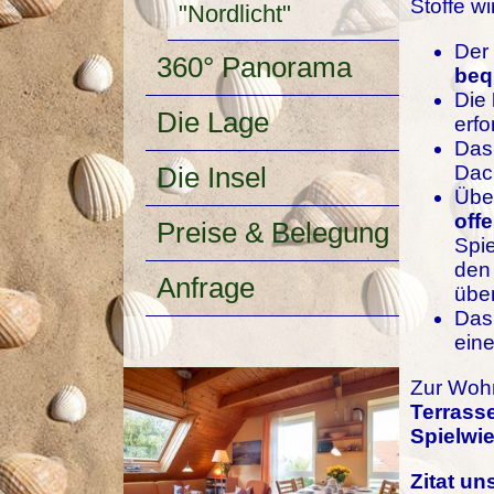
Stoffe w
"Nordlicht"
Der
360° Panorama
beq
Die
Die Lage
erfo
Da
Dach
Die Insel
Übe
off
Preise & Belegung
Spi
den 
Anfrage
übe
Da
ein
Zur Wohn
Terrass
Spielwi
Zitat un