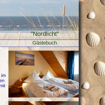
"Nordlicht"
Gästebuch
 im
nen
mit