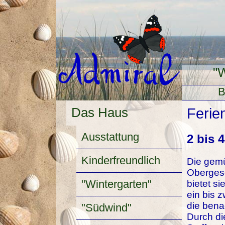
"
B
Das Haus
Ferie
Ausstattung
2 bis 
Kinderfreundlich
Die gemü
Obergesc
"Wintergarten"
bietet si
ein bis 
die bena
"Südwind"
Durch di