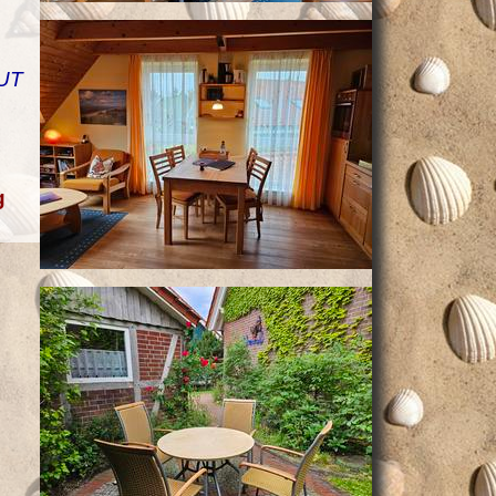
GUT
g