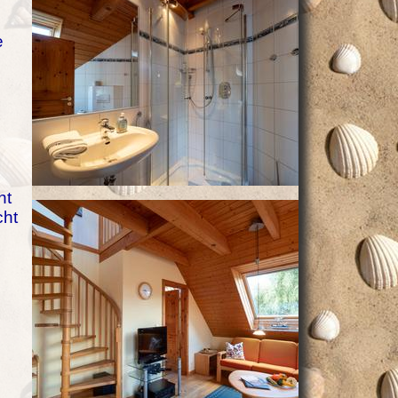
e
ht
cht