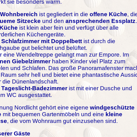
irkt sie besonders warm.
Wohnbereich
ist gegliedert in die
offene Küche
, di
ueme Sitzecke
und den
ansprechenden Essplatz
.
Küche
ist klein aber fein und verfügt über alle
rderlichen Küchengeräte.
s
Schlafzimmer mit Doppelbett
ist durch die
gaube gut belichtet und belüftet.
r eine Wendeltreppe gelangt man zur Empore. Im
enen Giebelzimmer
haben Kinder viel Platz zum
elen und Schlafen. Das große Panoramafenster mac
Raum sehr hell und bietet eine phantastische Aussi
r die Dünenlandschaft.
s
Tageslicht-Badezimmer
ist mit einer Dusche und
em WC ausgestattet.
ung Nordlicht gehört eine eigene
windgeschützte
e
mit bequemen Gartenmöbeln und eine
kleine
ese
, die vom Wohnraum gut einzusehen sind.
serer Gäste